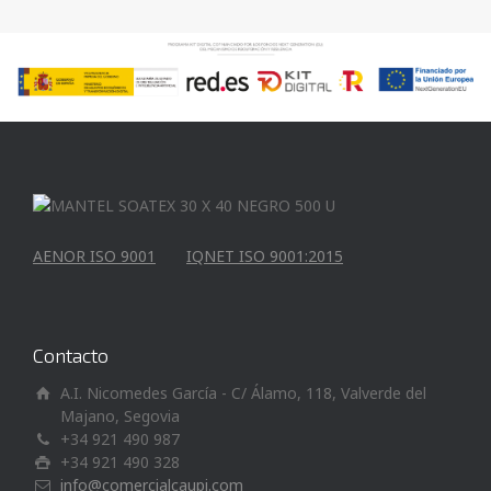
AENOR ISO 9001
IQNET ISO 9001:2015
Contacto
A.I. Nicomedes García - C/ Álamo, 118, Valverde del
Majano, Segovia
+34 921 490 987
+34 921 490 328
info@comercialcaupi.com