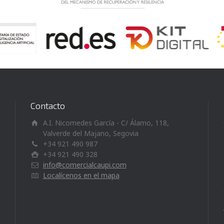
Contacto
A.I. Nicomedes García - C/ Álamo, 118,
Valverde del Majano, Segovia
+34 921 490 987
+34 921 490 328
info@comercialcaupi.com
Localícenos en el mapa