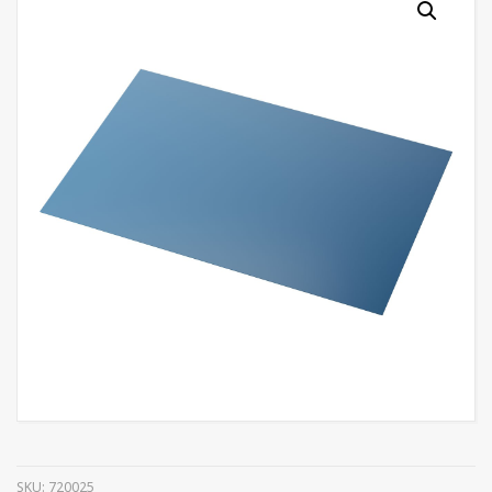
SKU:
720025