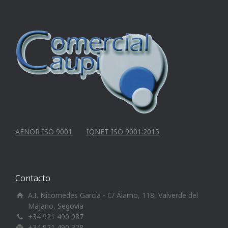
AENOR ISO 9001
IQNET ISO 9001:2015
Contacto
A.I. Nicomedes García - C/ Álamo, 118, Valverde del
Majano, Segovia
+34 921 490 987
+34 921 490 328