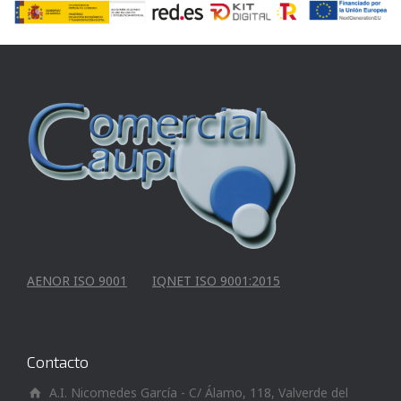
AENOR ISO 9001
IQNET ISO 9001:2015
Contacto
A.I. Nicomedes García - C/ Álamo, 118, Valverde del