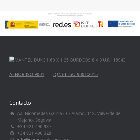
AENOR ISO 9001
IQNET ISO 9001:2015
Contacto
A.I. Nicomedes García - C/ Álamo, 118, Valverde del
Majano, Segovia
+34 921 490 987
+34 921 490 328
info@comercialcaupi.com