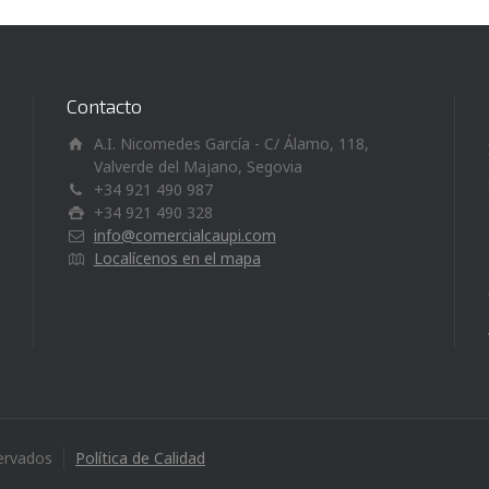
Contacto
A.I. Nicomedes García - C/ Álamo, 118,
Valverde del Majano, Segovia
+34 921 490 987
+34 921 490 328
info@comercialcaupi.com
Localícenos en el mapa
ervados
Política de Calidad