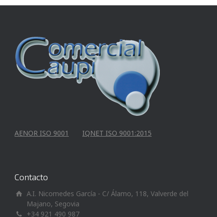
AENOR ISO 9001
IQNET ISO 9001:2015
Contacto
A.I. Nicomedes García - C/ Álamo, 118, Valverde del
Majano, Segovia
+34 921 490 987