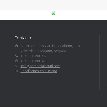
Contacto
A.I. Nicomedes García - C/ Álamo, 118,
Valverde del Majano, Segovia
+34 921 490 987
+34 921 490 328
info@comercialcaupi.com
Localícenos en el mapa