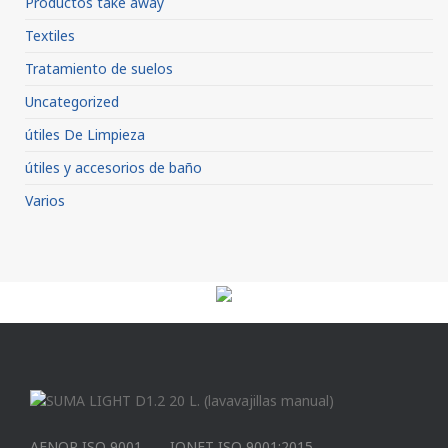
Productos take away
Textiles
Tratamiento de suelos
Uncategorized
útiles De Limpieza
útiles y accesorios de baño
Varios
AENOR ISO 9001
IQNET ISO 9001:2015