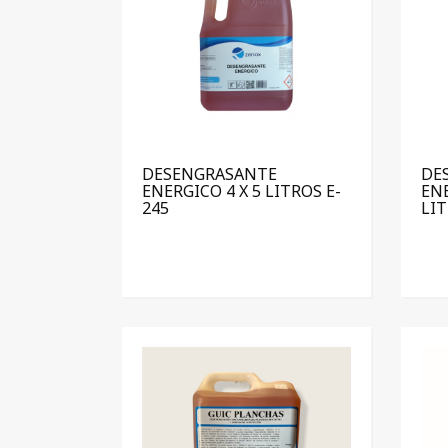
DESENGRASANTE
DE
ENERGICO 4 X 5 LITROS E-
ENE
245
LI