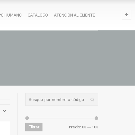
PO HUMANO
CATÁLOGO
ATENCIÓN AL CLIENTE
Precio mínimo
Precio máximo
Filtrar
Precio:
0€
—
10€