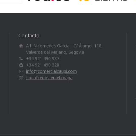
Contacto
A.I. Nicomedes García - C/ Álamo, 118,
Valverde del Majano, Segovia
+34 921 490 987
+34 921 490 328
info@comercialcaupi.com
Localícenos en el mapa