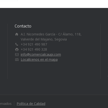
Contacto
A.I. Nicomedes García - C/ Álamo, 118,
Valverde del Majano, Segovia
+34 921 490 987
+34 921 490 328
info@comercialcaupi.com
Localícenos en el mapa
ervados
Política de Calidad