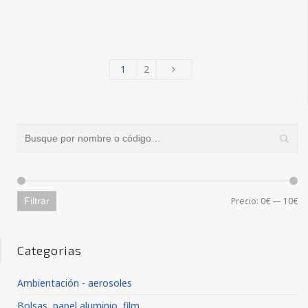
1
2
Pr
Pr
Filtrar
Precio:
0€
—
10€
Categorias
Ambientación - aerosoles
Bolsas, papel aluminio, film