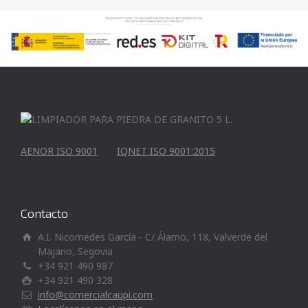
AENOR ISO 9001
IQNET ISO 9001:2015
Contacto
A.I. Nicomedes García - C/ Álamo, 118, Valverde del
Majano, Segovia
+34 921 490 987
+34 921 490 328
info@comercialcaupi.com