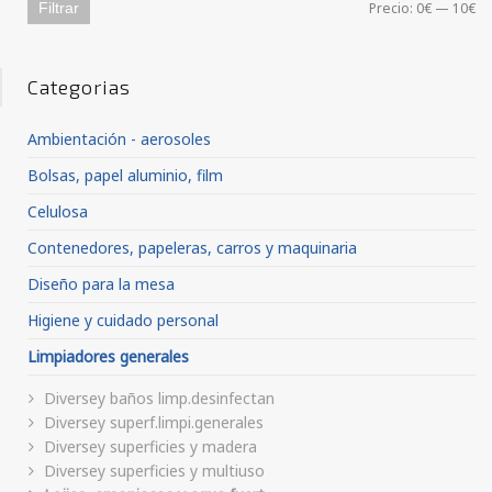
Pr
Pr
Filtrar
Precio:
0€
—
10€
Categorias
Ambientación - aerosoles
Bolsas, papel aluminio, film
Celulosa
Contenedores, papeleras, carros y maquinaria
Diseño para la mesa
Higiene y cuidado personal
Limpiadores generales
Diversey baños limp.desinfectan
Diversey superf.limpi.generales
Diversey superficies y madera
Diversey superficies y multiuso