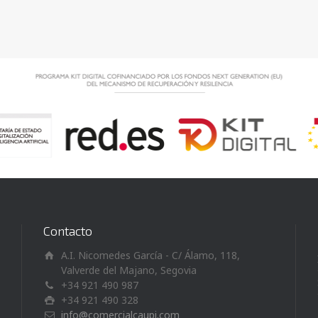
Contacto
A.I. Nicomedes García - C/ Álamo, 118,
Valverde del Majano, Segovia
+34 921 490 987
+34 921 490 328
info@comercialcaupi.com