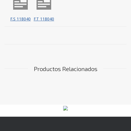
F.S 118040
F.T 118040
Productos Relacionados