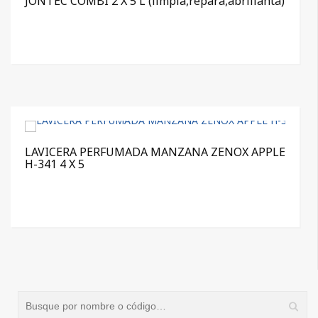
JONTEC COMBI 2 X 5 L (limpia,repara,abrillanta)
LAVICERA PERFUMADA MANZANA ZENOX APPLE
H-341 4 X 5