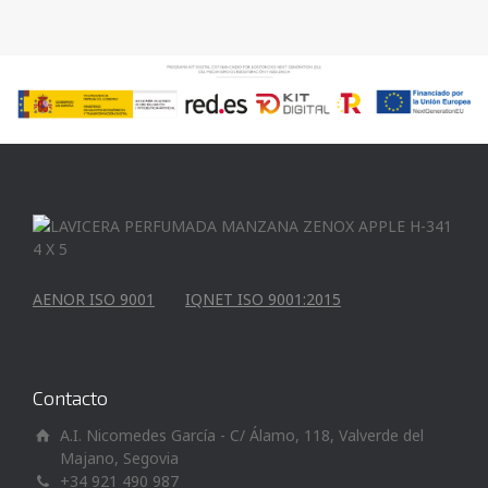
AENOR ISO 9001
IQNET ISO 9001:2015
Contacto
A.I. Nicomedes García - C/ Álamo, 118, Valverde del
Majano, Segovia
+34 921 490 987