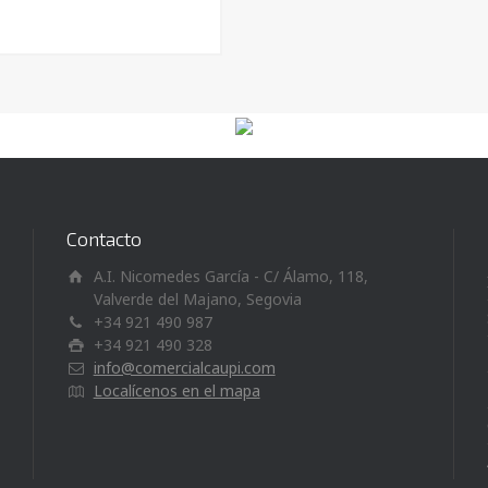
Contacto
A.I. Nicomedes García - C/ Álamo, 118,
Valverde del Majano, Segovia
+34 921 490 987
+34 921 490 328
info@comercialcaupi.com
Localícenos en el mapa