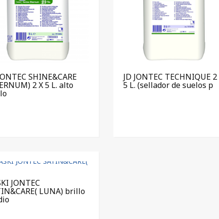
 JONTEC SHINE&CARE
JD JONTEC TECHNIQUE 2 
ERNUM) 2 X 5 L. alto
5 L. (sellador de suelos p
llo
SKI JONTEC
IN&CARE( LUNA) brillo
dio