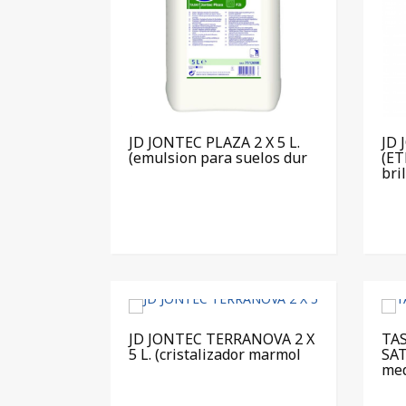
JD JONTEC PLAZA 2 X 5 L.
JD
(emulsion para suelos dur
(ET
bri
JD JONTEC TERRANOVA 2 X
TA
5 L. (cristalizador marmol
SAT
me