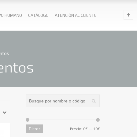
PO HUMANO
CATÁLOGO
ATENCIÓN AL CLIENTE
entos
entos
Precio mínimo
Precio máximo
Filtrar
Precio:
0€
—
10€