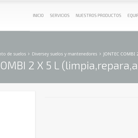
INICIO
SERVICIOS
NUESTROS PRODUCTOS
EQUI
to de suelos
Diversey suelos y mantenedores
JONTEC COMBI 2 X 
MBI 2 X 5 L (limpia,repara,a