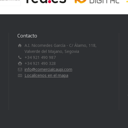
Contacto
A.I. Nicomedes García - C/ Álamo, 118,
Valverde del Majano, Segovia
+34 921 490 987
+34 921 490 328
info@comercialcaupi.com
Localícenos en el mapa