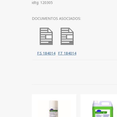
idtg: 120305
DOCUMENTOS ASOCIADOS:
F.S 184014
F.T 184014