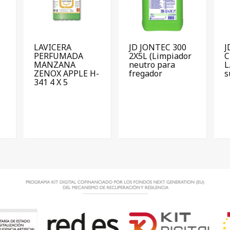
LAVICERA
JD JONTEC 300
J
PERFUMADA
2X5L (Limpiador
C
MANZANA
neutro para
L
ZENOX APPLE H-
fregador
s
341 4 X 5