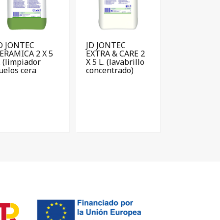
D JONTEC
JD JONTEC
ERAMICA 2 X 5
EXTRA & CARE 2
. (limpiador
X 5 L. (lavabrillo
uelos cera
concentrado)