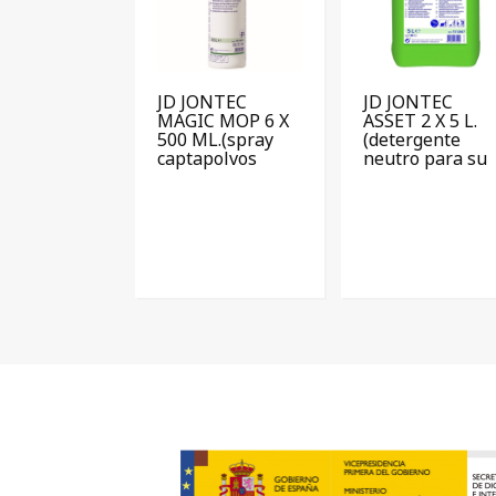
JD JONTEC
JD JONTEC
MAGIC MOP 6 X
ASSET 2 X 5 L.
500 ML.(spray
(detergente
captapolvos
neutro para su