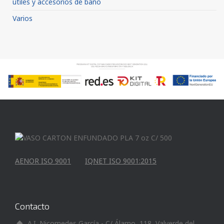
útiles y accesorios de baño
Varios
AENOR ISO 9001
IQNET ISO 9001:2015
Contacto
A.I. Nicomedes García - C/ Álamo, 118, Valverde del