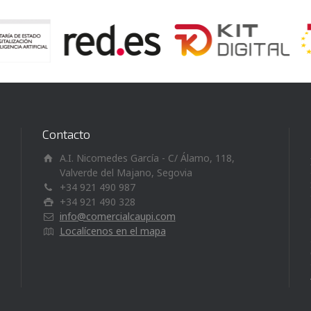
Contacto
A.I. Nicomedes García - C/ Álamo, 118,
Valverde del Majano, Segovia
+34 921 490 987
+34 921 490 328
info@comercialcaupi.com
Localícenos en el mapa