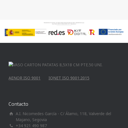
AENOR ISO 9001
IQNET ISO 9001:2015
Contacto
A.I. Nicomedes García - C/ Álamo, 118, Valverde del
Majano, Segovia
+34 921 490 987