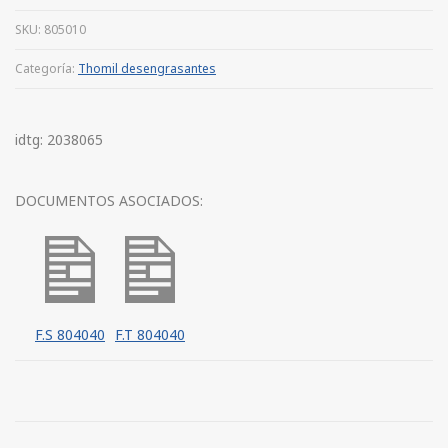
SKU:
805010
Categoría:
Thomil desengrasantes
idtg: 2038065
DOCUMENTOS ASOCIADOS:
F.S 804040
F.T 804040