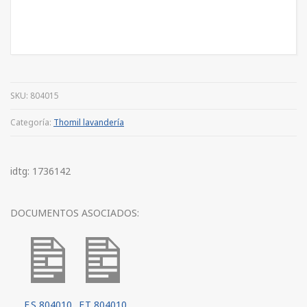
SKU:
804015
Categoría:
Thomil lavandería
idtg: 1736142
DOCUMENTOS ASOCIADOS:
F.S 804010
F.T 804010