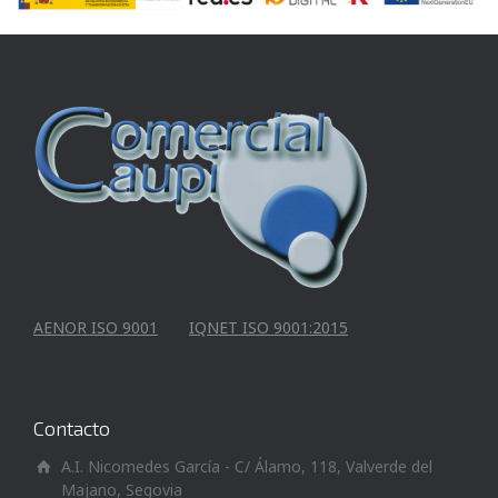
AENOR ISO 9001
IQNET ISO 9001:2015
Contacto
A.I. Nicomedes García - C/ Álamo, 118, Valverde del
Majano, Segovia