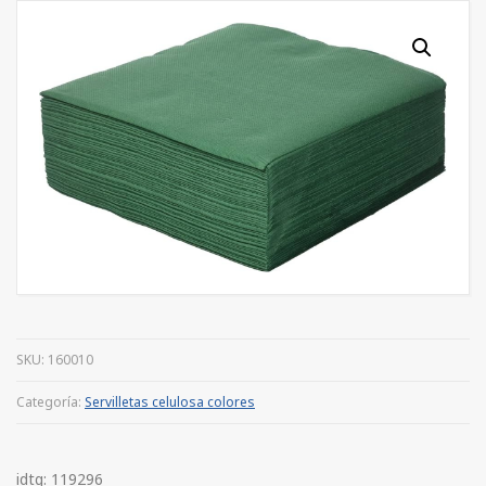
SKU:
160010
Categoría:
Servilletas celulosa colores
idtg: 119296