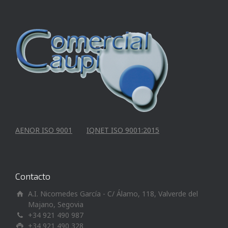
AENOR ISO 9001
IQNET ISO 9001:2015
Contacto
A.I. Nicomedes García - C/ Álamo, 118, Valverde del
Majano, Segovia
+34 921 490 987
+34 921 490 328