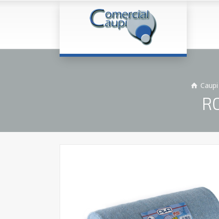
Caupi
R