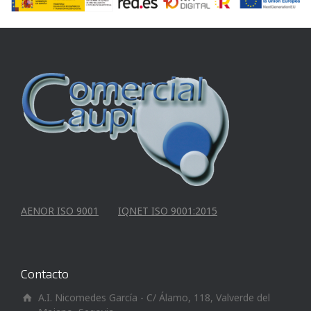
AENOR ISO 9001
IQNET ISO 9001:2015
Contacto
A.I. Nicomedes García - C/ Álamo, 118, Valverde del