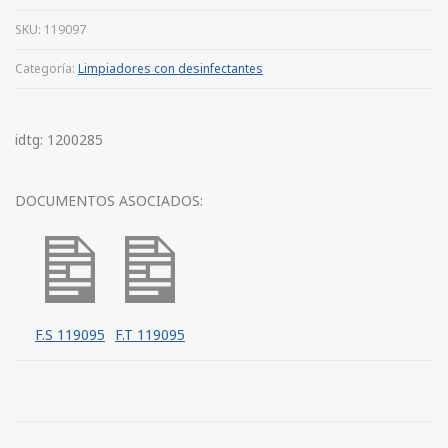
SKU:
119097
Categoría:
Limpiadores con desinfectantes
idtg: 1200285
DOCUMENTOS ASOCIADOS:
F.S 119095
F.T 119095