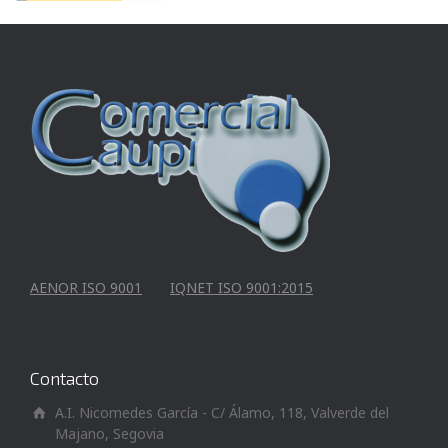
AENOR ISO 9001
IQNET ISO 9001:2015
Contacto
A.I. Nicomedes García - C/ Álamo, 118, Valverde del
Majano, Segovia