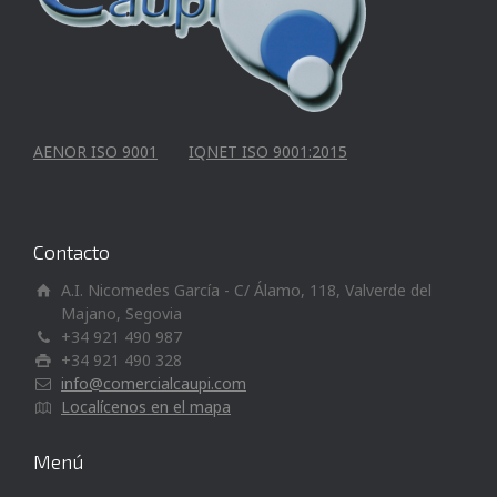
AENOR ISO 9001
IQNET ISO 9001:2015
Contacto
A.I. Nicomedes García - C/ Álamo, 118, Valverde del
Majano, Segovia
+34 921 490 987
+34 921 490 328
info@comercialcaupi.com
Localícenos en el mapa
Menú