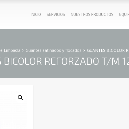
INICIO
SERVICIOS
NUESTROS PRODUCTOS
EQUI
De Limpieza
Guantes satinados y flocados
GUANTES BICOLOR RE
BICOLOR REFORZADO T/M 12