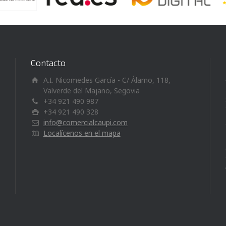
Contacto
A.I. Nicomedes García - C/ Álamo, 118,
Valverde del Majano, Segovia
+34 921 490 987
+34 921 490 328
info@comercialcaupi.com
Localícenos en el mapa