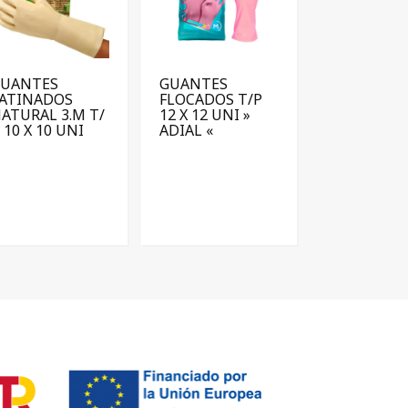
GUANTES
GUANTES
ATINADOS
FLOCADOS T/P
ATURAL 3.M T/
12 X 12 UNI »
 10 X 10 UNI
ADIAL «