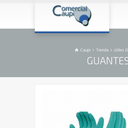
Caupi
Tienda
útiles 
GUANTES 