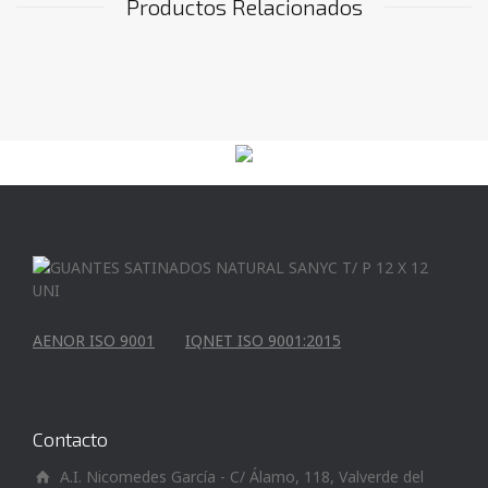
Productos Relacionados
AENOR ISO 9001
IQNET ISO 9001:2015
Contacto
A.I. Nicomedes García - C/ Álamo, 118, Valverde del