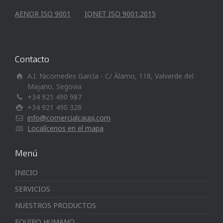
AENOR ISO 9001
IQNET ISO 9001:2015
Contacto
A.I. Nicomedes García - C/ Álamo, 118, Valverde del
Majano, Segovia
+34 921 490 987
+34 921 490 328
info@comercialcaupi.com
Localícenos en el mapa
Menú
INICIO
SERVICIOS
NUESTROS PRODUCTOS
EQUIPO HUMANO