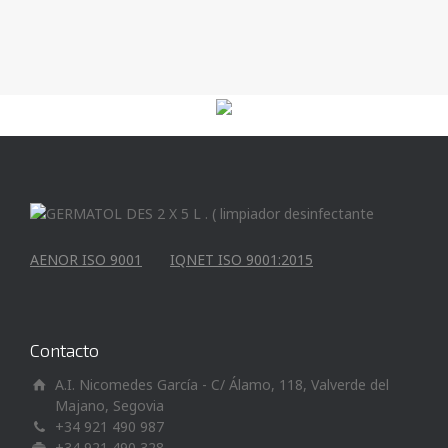
AENOR ISO 9001
IQNET ISO 9001:2015
Contacto
A.I. Nicomedes García - C/ Álamo, 118, Valverde del
Majano, Segovia
+34 921 490 987
+34 921 490 328