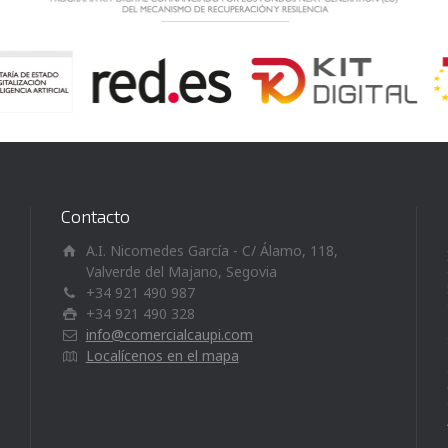
Contacto
A.I. Nicomedes García - C/ Álamo, 118,
Valverde del Majano, Segovia
+34 921 490 987
+34 921 490 328
info@comercialcaupi.com
Localícenos en el mapa