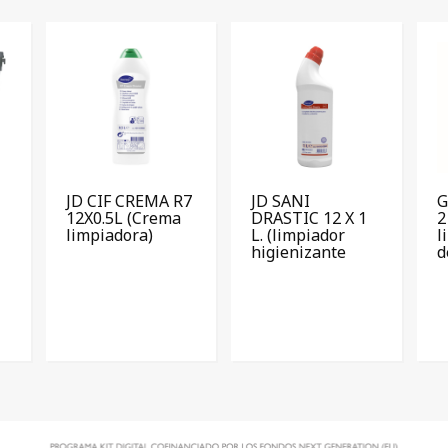
JD CIF CREMA R7
JD SANI
G
12X0.5L (Crema
DRASTIC 12 X 1
2
limpiadora)
L. (limpiador
l
higienizante
d