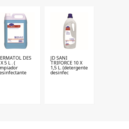
ERMATOL DES
JD SANI
 X 5 L . (
TRIFORCE 10 X
impiador
1,5 L. (detergente
esinfectante
desinfec