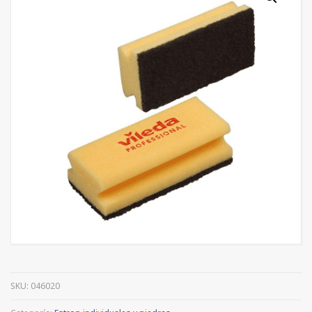
SKU:
046020