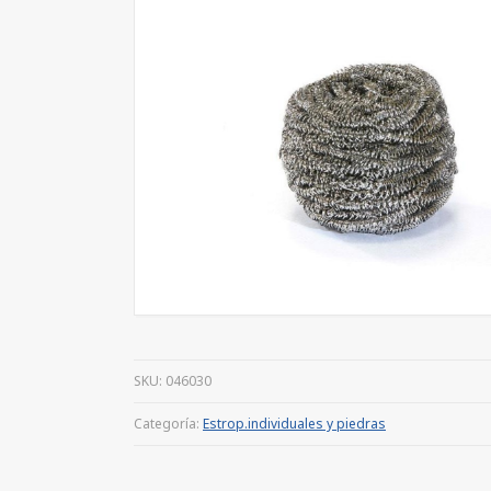
SKU:
046030
Categoría:
Estrop.individuales y piedras