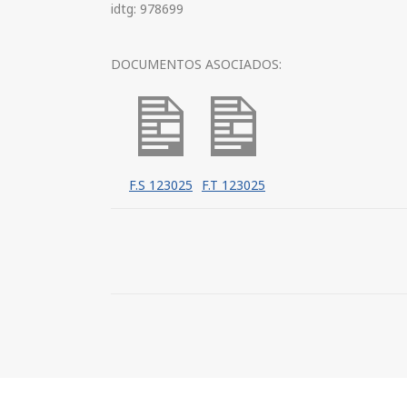
idtg: 978699
DOCUMENTOS ASOCIADOS:
F.S 123025
F.T 123025