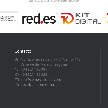
Contacto
A.I. Nicomedes García - C/ Álamo, 118,
Valverde del Majano, Segovia
+34 921 490 987
+34 921 490 328
info@comercialcaupi.com
Localícenos en el mapa