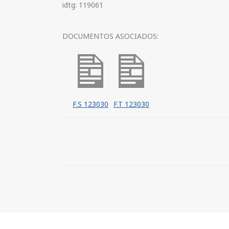
idtg: 119061
DOCUMENTOS ASOCIADOS:
F.S 123030
F.T 123030