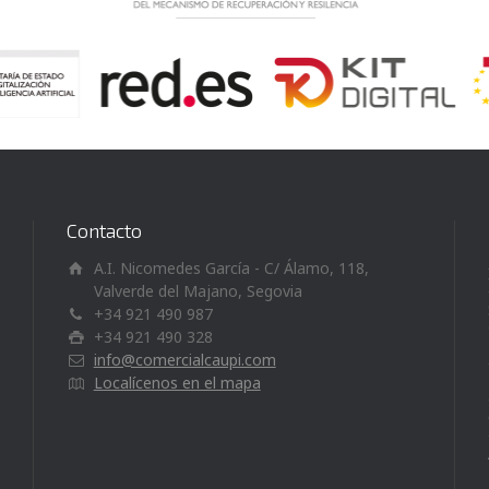
Contacto
A.I. Nicomedes García - C/ Álamo, 118,
Valverde del Majano, Segovia
+34 921 490 987
+34 921 490 328
info@comercialcaupi.com
Localícenos en el mapa