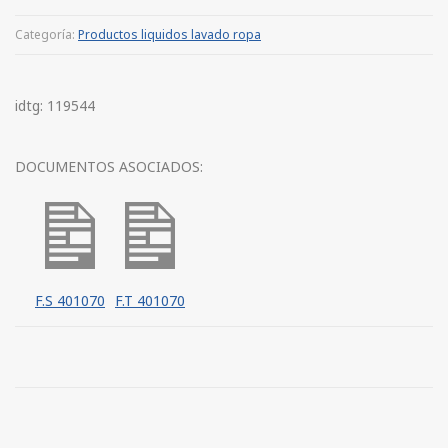
Categoría:
Productos liquidos lavado ropa
idtg: 119544
DOCUMENTOS ASOCIADOS:
F.S 401070
F.T 401070