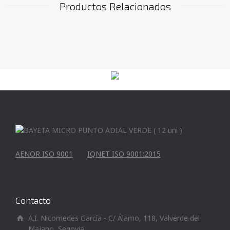
Productos Relacionados
AENOR ISO 9001
IQNET ISO 9001:2015
Contacto
A.I. Nicomedes García - C/ Álamo, 118, Valverde del
Majano, Segovia