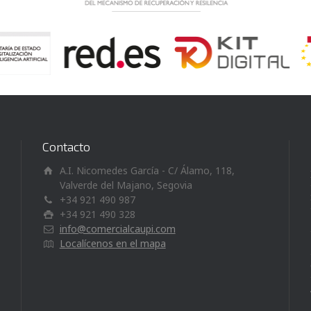
Contacto
A.I. Nicomedes García - C/ Álamo, 118,
Valverde del Majano, Segovia
+34 921 490 987
+34 921 490 328
info@comercialcaupi.com
Localícenos en el mapa