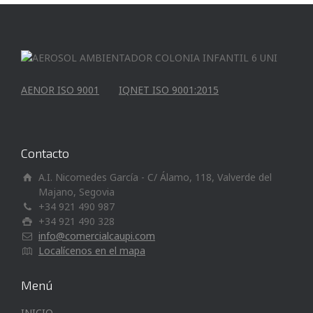
AENOR ISO 9001
IQNET ISO 9001:2015
Contacto
A.I. Nicomedes García - C/ Álamo, 118, Valverde del
Majano, Segovia
+34 921 490 987
+34 921 490 328
info@comercialcaupi.com
Localícenos en el mapa
Menú
INICIO