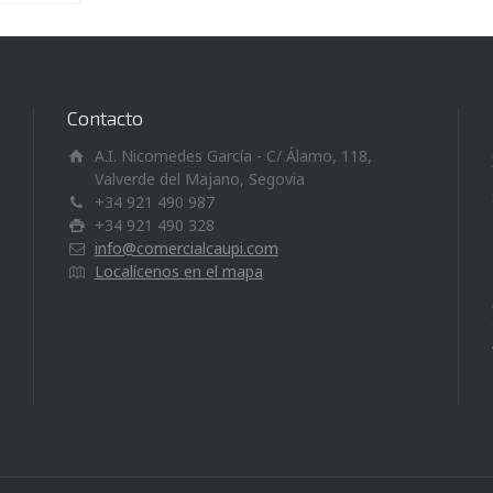
Contacto
A.I. Nicomedes García - C/ Álamo, 118,
Valverde del Majano, Segovia
+34 921 490 987
+34 921 490 328
info@comercialcaupi.com
Localícenos en el mapa