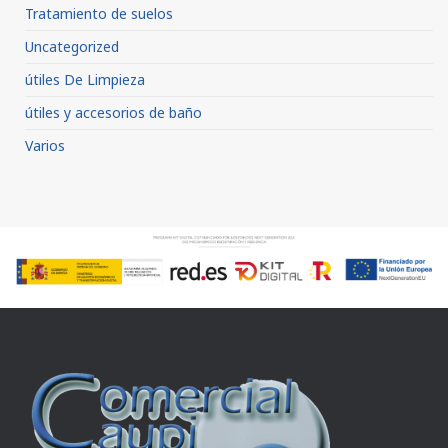
Tratamiento de suelos
Uncategorized
útiles De Limpieza
útiles y accesorios de baño
Varios