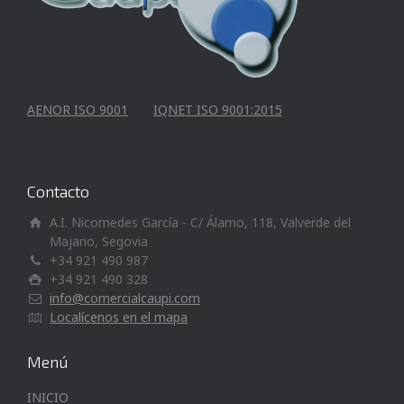
AENOR ISO 9001
IQNET ISO 9001:2015
Contacto
A.I. Nicomedes García - C/ Álamo, 118, Valverde del
Majano, Segovia
+34 921 490 987
+34 921 490 328
info@comercialcaupi.com
Localícenos en el mapa
Menú
INICIO