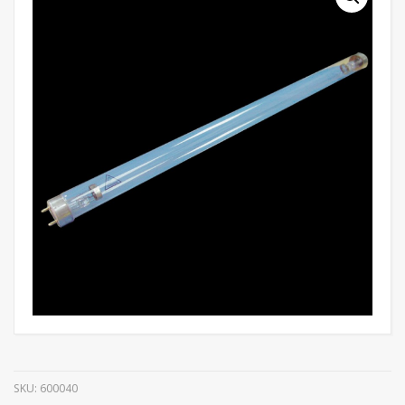
SKU:
600040