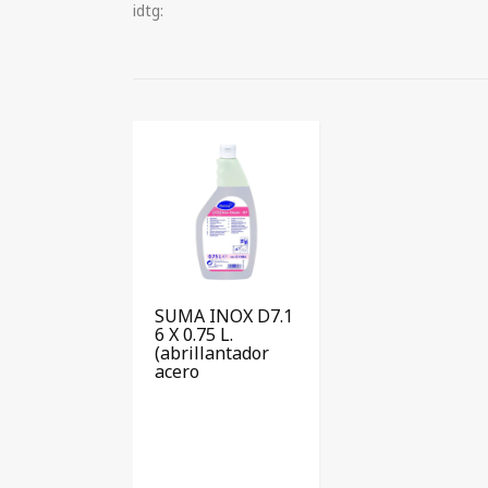
idtg:
SUMA INOX D7.1
6 X 0.75 L.
(abrillantador
acero