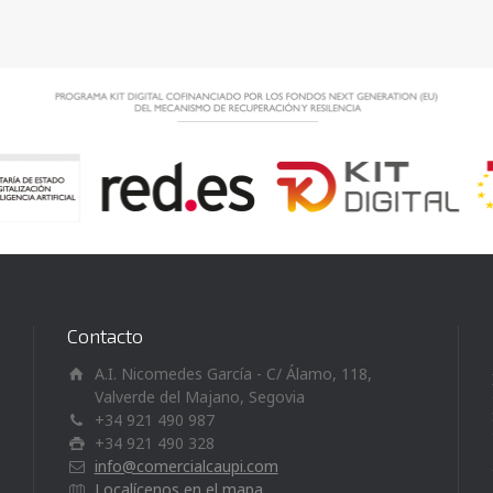
Contacto
A.I. Nicomedes García - C/ Álamo, 118,
Valverde del Majano, Segovia
+34 921 490 987
+34 921 490 328
info@comercialcaupi.com
Localícenos en el mapa