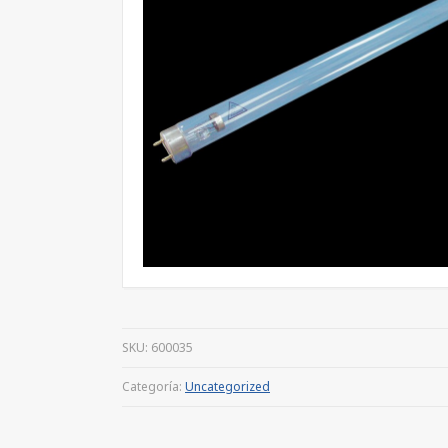
SKU:
600035
Categoría:
Uncategorized