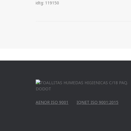
idtg: 119150
AENOR ISO 9001
IQNET ISO 9001:2015