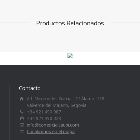
Productos Relacionados
Contacto
A.I. Nicomedes García - C/ Álamo, 118,
Valverde del Majano, Segovia
+34 921 490 987
+34 921 490 328
info@comercialcaupi.com
Localícenos en el mapa